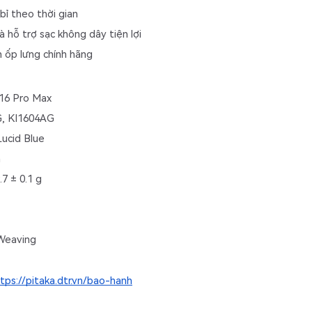
bỉ theo thời gian
hỗ trợ sạc không dây tiện lợi
 ốp lưng chính hãng
 16 Pro Max
, 
KI1604AG
Lucid Blue
m
7 ± 0.1 g
Weaving
tps://pitaka.dtr.vn/bao-hanh