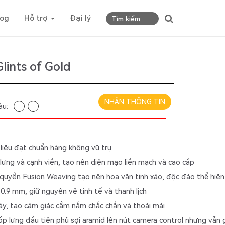
log
Hỗ trợ
Đại lý
lints of Gold
NHẬN THÔNG TIN
àu:
 liệu đạt chuẩn hàng không vũ trụ
ưng và cạnh viền, tạo nên diện mạo liền mạch và cao cấp 
quyền Fusion Weaving tạo nên hoa văn tinh xảo, độc đáo thể hiện
.9 mm, giữ nguyên vẻ tinh tế và thanh lịch 
áy, tạo cảm giác cầm nắm chắc chắn và thoải mái
p lưng đầu tiên phủ sợi aramid lên nút camera control nhưng vẫ