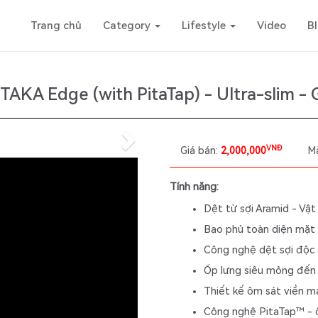
Trang chủ
Category
Lifestyle
Video
B
AKA Edge (with PitaTap) - Ultra-slim - G
Next
VNĐ
Giá bán:
2,000,000
M
Tính năng:
Dệt từ sợi Aramid - Vật
Bao phủ toàn diện mặt l
Công nghệ dệt sợi độc 
Ốp lưng siêu mỏng đến 0
Thiết kế ôm sát viền m
Công nghệ PitaTap™ - ố