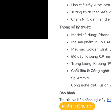
Hạn chế trầy xước, bền 
Tương thích MagSafe và 
Chạm NFC để nhận diện
Thông số kỹ thuật:
Model sử dụng: iPhone
Mã sản phẩm: KI1603AG
Màu sắc: 
Golden Glint, 
Độ dày: Khoảng 0.9 m
Trọng lượng: Khoảng 19.
Chất liệu & Công nghệ:
Sợi Aramid
Công nghệ dệt Fusion 
Bảo hành
Tra cứu và bảo hành tại đây:
ht
NHẬN THÔNG TIN